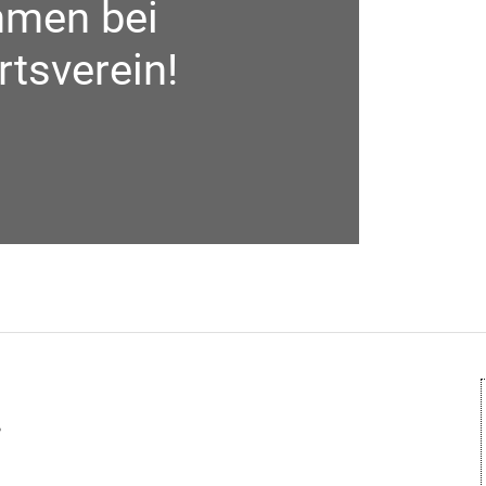
mmen bei
tsverein!
.